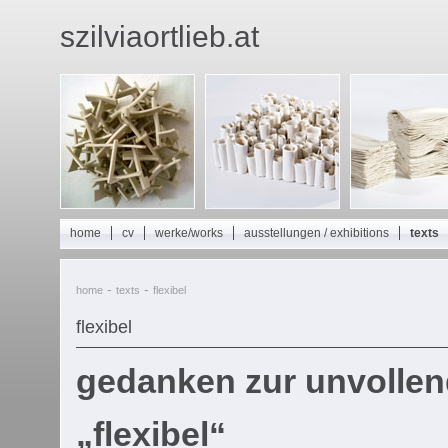
szilviaortlieb.at
home
cv
werke/works
ausstellungen / exhibitions
texts
-
-
home
texts
flexibel
flexibel
gedanken zur unvollen
„flexibel“