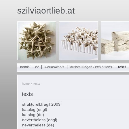
szilviaortlieb.at
home
cv
werke/works
ausstellungen / exhibitions
texts
-
home
texts
texts
strukturell.fragil 2009
katalog (engl)
katalog (de)
nevertheless (engl)
nevertheless (de)