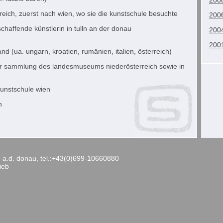
2008
eich, zuerst nach wien, wo sie die kunstschule besuchte
2006
ischaffende künstlerin in tulln an der donau
2004
2001
nd (ua. ungarn, kroatien, rumänien, italien, österreich)
der sammlung des landesmuseums niederösterreich sowie in
kunstschule wien
n
 a.d. donau, tel.:+43(0)699-10660880
lieb