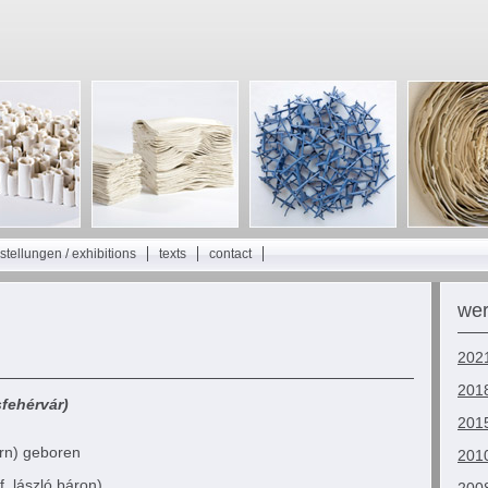
stellungen / exhibitions
texts
contact
wer
2021
2018
sfehérvár)
2015
rn) geboren
2010
. lászló báron)