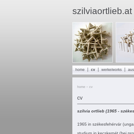
szilviaortlieb.at
home
cv
werke/works
aus
-
home
cv
cv
szilvia ortlieb (1965 - széke
1965 in székesfehérvár (unga
studium in kecskemét (bei prof