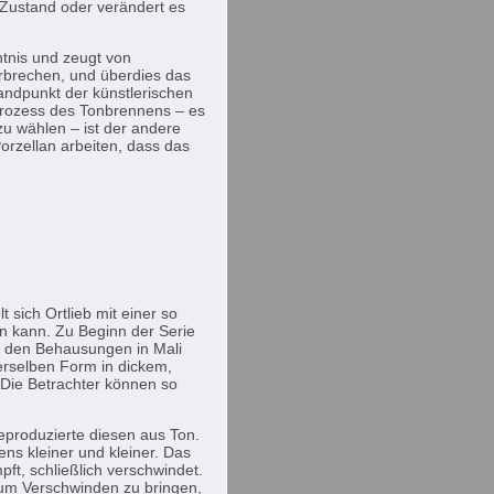
n Zustand oder verändert es
nntnis und zeugt von
erbrechen, und überdies das
andpunkt der künstlerischen
Prozess des Tonbrennens – es
zu wählen – ist der andere
orzellan arbeiten, dass das
t sich Ortlieb mit einer so
n kann. Zu Beginn der Serie
zu den Behausungen in Mali
erselben Form in dickem,
. Die Betrachter können so
produzierte diesen aus Ton.
ns kleiner und kleiner. Das
ft, schließlich verschwindet.
 zum Verschwinden zu bringen,