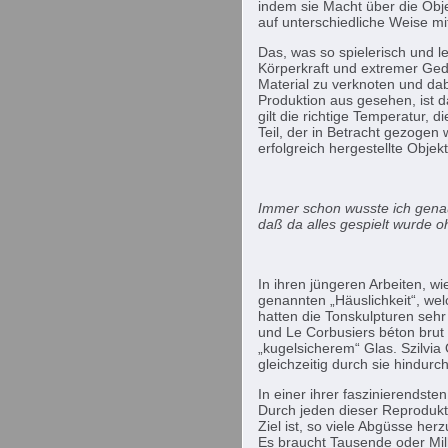
indem sie Macht über die Obje
auf unterschiedliche Weise m
Das, was so spielerisch und le
Körperkraft und extremer Gedu
Material zu verknoten und dab
Produktion aus gesehen, ist 
gilt die richtige Temperatur, 
Teil, der in Betracht gezogen
erfolgreich hergestellte Obje
Immer schon wusste ich gena
daß da alles gespielt wurde 
In ihren jüngeren Arbeiten, wi
genannten „Häuslichkeit“, we
hatten die Tonskulpturen seh
und Le Corbusiers béton brut
„kugelsicherem“ Glas. Szilvia 
gleichzeitig durch sie hindurc
In einer ihrer faszinierendste
Durch jeden dieser Reprodukt
Ziel ist, so viele Abgüsse he
Es braucht Tausende oder Mill