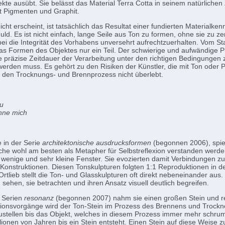
kte ausübt. Sie belässt das Material Terra Cotta in seinem natürliche
it Pigmenten und Graphit.
icht erscheint, ist tatsächlich das Resultat einer fundierten Materialke
ld. Es ist nicht einfach, lange Seile aus Ton zu formen, ohne sie zu z
ei die Integrität des Vorhabens unversehrt aufrechtzuerhalten. Vom St
das Formen des Objektes nur ein Teil. Der schwierige und aufwändige 
die präzise Zeitdauer der Verarbeitung unter den richtigen Bedingungen 
 werden muss. Es gehört zu den Risiken der Künstler, die mit Ton oder P
kt den Trocknungs- und Brennprozess nicht überlebt.
u
ohne mich
e in der Serie
architektonische ausdrucksformen
(be­gonnen 2006), spiel
lche wohl am besten als Metapher für Selbstreflexion verstanden werde
r wenige und sehr kleine Fenster. Sie evozierten damit Verbindungen 
 Konstruktionen. Diesen Tonskulpturen folgten 1:1 Reproduktionen in d
Ortlieb stellt die Ton- und Glasskulpturen oft direkt nebeneinander aus
h sehen, sie betrachten und ihren Ansatz visuell deutlich begreifen.
n Serien
resonanz
(begonnen 2007) nahm sie einen großen Stein und re
ionsvorgänge wird der Ton-Stein im Prozess des Brennens und Trockne
rzustellen bis das Objekt, welches in diesem Prozess immer mehr schrump
ionen von Jahren bis ein Stein entsteht. Einen Stein auf diese Weise