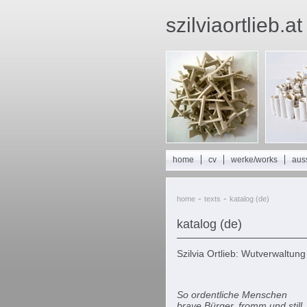
szilviaortlieb.at
home
cv
werke/works
auss
-
-
home
texts
katalog (de)
katalog (de)
Szilvia Ortlieb: Wutverwaltung
So ordentliche Menschen
brave Bürger, fromm und still