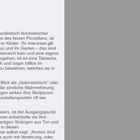
ralistisch feministischer
 des feinen Porzellans, ist
Kinder. Ihr Interesse gilt
aus und ihr Garten – das sind
Österreich kam und eine eigene
zugehen, ist es eine Tatsache,
ch und sogar hilflos im
zu bewahren, welches sie in
Blick als „österreichisch“ oder
n die sinnliche Wahrnehmung.
gen wirken ihre Skulpturen
stellungsorten oft wie
aters, ist der Ausgangspunkt
uren entwickelte sie ihre
elartigen Strängen aus Ton und
 in diesen
sie selbst sagt: „Knoten sind
ls auch mit Verehrung, oder