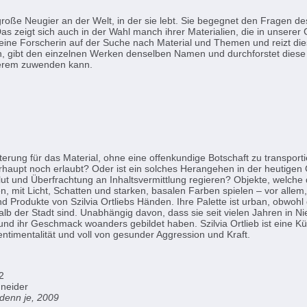
 große Neugier an der Welt, in der sie lebt. Sie begegnet den Fragen d
 zeigt sich auch in der Wahl manch ihrer Materialien, die in unserer G
ie eine Forscherin auf der Suche nach Material und Themen und reizt di
ien, gibt den einzelnen Werken denselben Namen und durchforstet diese s
nderem zuwenden kann.
erung für das Material, ohne eine offenkundige Botschaft zu transporti
rhaupt noch erlaubt? Oder ist ein solches Herangehen in der heutigen 
lut und Überfrachtung an Inhaltsvermittlung regieren? Objekte, welche
, mit Licht, Schatten und starken, basalen Farben spielen – vor allem, 
Produkte von Szilvia Ortliebs Händen. Ihre Palette ist urban, obwohl d
 der Stadt sind. Unabhängig davon, dass sie seit vielen Jahren in Nied
 und ihr Geschmack woanders gebildet haben. Szilvia Ortlieb ist eine Kün
 Sentimentalität und voll von gesunder Aggression und Kraft.
2
hneider
denn je, 2009