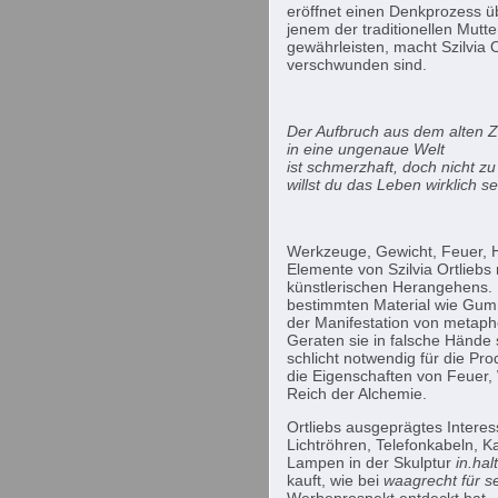
eröffnet einen Denkprozess üb
jenem der traditionellen Mutte
gewährleisten, macht Szilvia O
verschwunden sind.
Der Aufbruch aus dem alten Z
in eine ungenaue Welt
ist schmerzhaft, doch nicht 
willst du das Leben wirklich s
Werkzeuge, Gewicht, Feuer, 
Elemente von Szilvia Ortliebs
künstlerischen Herangehens. D
bestimmten Material wie Gumm
der Manifestation von metaph
Geraten sie in falsche Hände
schlicht notwendig für die Prod
die Eigenschaften von Feuer,
Reich der Alchemie.
Ortliebs ausgeprägtes Intere
Lichtröhren, Telefonkabeln, K
Lampen in der Skulptur
in.halt
kauft, wie bei
waagrecht für s