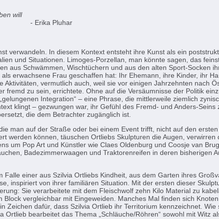
en will
 Pluhar
nst verwandeln. In diesem Kontext entsteht ihre Kunst als ein poststruktu
ien und Situationen. Limoges-Porzellan, man könnte sagen, das feinste
ren aus Schwämmen, Wischtüchern und aus den alten Sport-Socken ihrer 
ch als erwachsene Frau geschaffen hat: Ihr Ehemann, ihre Kinder, ihr H
e Aktivitäten, vermutlich auch, weil sie vor einigen Jahrzehnten nach 
r fremd zu sein, errichtete. Ohne auf die Versäumnisse der Politik ein­
r „gelungenen Integration“ – eine Phrase, die mittlerweile ziemlich zynis
ntext klingt – gezwungen war, ihr Gefühl des Fremd- und Anders-Seins 
ersetzt, die dem Betrachter zugänglich ist.
ie man auf der Straße oder bei einem Event trifft, nicht auf den ersten 
fiziert werden können, täuschen Ortliebs Skulpturen die Augen, verwirre
ens um Pop Art und Künstler wie Claes Oldenburg und Coosje van Brug
uchen, Badezimmerwaagen und Traktorenreifen in deren bisherigen Aus
 Falle einer aus Szilvia Ortliebs Kindheit, aus dem Garten ihres Großv
, inspiriert von ihrer familiären Situation. Mit der ersten dieser Skulpt
erung: Sie verarbeitete mit dem Fleischwolf zehn Kilo Material zu kab
 Block vergleichbar mit Eingeweiden. Manches Mal finden sich Knoten
 Zeichen dafür, dass Szilvia Ortlieb ihr Territorium kennzeichnet. Wie 
lvia Ortlieb bearbeitet das Thema „Schläuche/Röhren“ sowohl mit Witz a