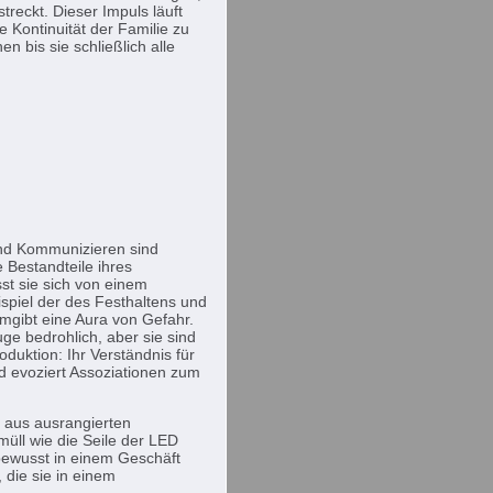
treckt. Dieser Impuls läuft
e Kontinuität der Familie zu
n bis sie schließlich alle
nd Kommunizieren sind
 Bestandteile ihres
st sie sich von einem
ispiel der des Festhaltens und
 umgibt eine Aura von Gefahr.
ge bedrohlich, aber sie sind
roduktion: Ihr Verständnis für
d evoziert Assoziationen zum
 aus ausrangierten
müll wie die Seile der LED
bewusst in einem Geschäft
 die sie in einem