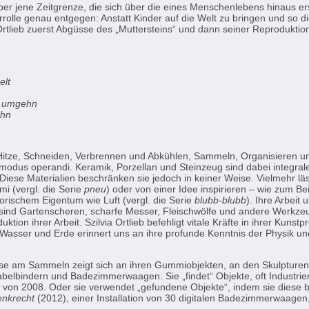
er jene Zeitgrenze, die sich über die eines Menschen­lebens hinaus ers
rrolle genau entgegen: Anstatt Kinder auf die Welt zu bringen und so di
rtlieb zuerst Abgüsse des „Muttersteins“ und dann seiner Reproduktione
elt
zu umgehn
ehn
Hitze, Schneiden, Verbrennen und Abkühlen, Sammeln, Organisieren u
 modus operandi. Keramik, Porzellan und Steinzeug sind dabei integrale
iese Materialien beschränken sie jedoch in keiner Weise. Vielmehr läs
i (vergl. die Serie
pneu
) oder von einer Idee inspirieren – wie zum Be
orischem Eigentum wie Luft (vergl. die Serie
blubb-blubb
). Ihre Arbeit
 sind Gartenscheren, scharfe Messer, Fleischwölfe und andere Werkzeu
uktion ihrer Arbeit. Szilvia Ortlieb befehligt vitale Kräfte in ihrer Kunstp
 Wasser und Erde erinnert uns an ihre profunde Kenntnis der Physik un
sse am Sammeln zeigt sich an ihren Gummiobjekten, an den Skulpturen
abelbindern und Badezimmerwaagen. Sie „findet“ Objekte, oft Industrie
von 2008. Oder sie verwendet „gefundene Objekte“, indem sie diese 
enkrecht
(2012), einer Installation von 30 digitalen Badezimmerwaagen,