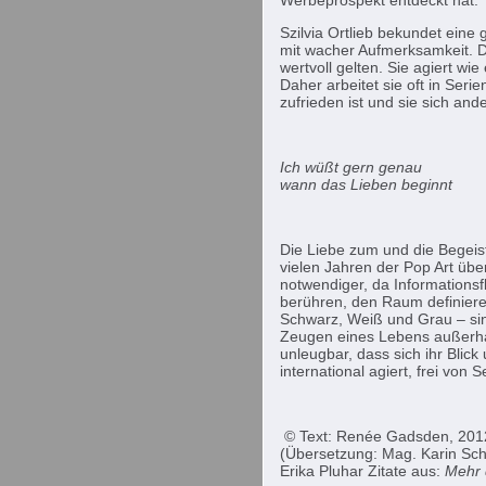
Werbeprospekt entdeckt hat.
Szilvia Ortlieb bekundet eine
mit wacher Aufmerksamkeit. Das
wertvoll gelten. Sie agiert w
Daher arbeitet sie oft in Ser
zufrieden ist und sie sich a
Ich wüßt gern genau
wann das Lieben beginnt
Die Liebe zum und die Begeist
vielen Jahren der Pop Art übe
notwendiger, da Informationsf
berühren, den Raum definieren
Schwarz, Weiß und Grau – sind 
Zeugen eines Lebens außerhalb
unleugbar, dass sich ihr Blick
international agiert, frei von
© Text: Renée Gadsden, 201
(Übersetzung: Mag. Karin Sc
Erika Pluhar Zitate aus:
Mehr 