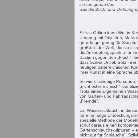
sie tun genau das
was die Zucht und Ordnung eb
- Erika
Szilvia Ortlieb kann Wut in Ku
Umgang mit Objekten, Material
gerade gut genug für Skulptu
großteils der Welt, die sie si
die Anknüpfungspunkte für ihr
Bastion gegen den „Fluch“, hie
dass Szilvia Ortlieb trotz ihre
heutigen österreichischen Ko
ihrer Kunst in eine Sprache üb
So wie x-beliebige Personen, d
„nicht österreichisch“ identi
Trotz eines allgemeinen Wiss
von Garten- und Fahrradschlä
„Fremde“.
Ein Wasserschlauch, in diesem
für eine lange Entdeckungsreise
spezielle Methode der Modelli
schuf daraus einen kompakten
Gartenschlauchskulpturen – ein
nicht gut für Schläuche“. Szi